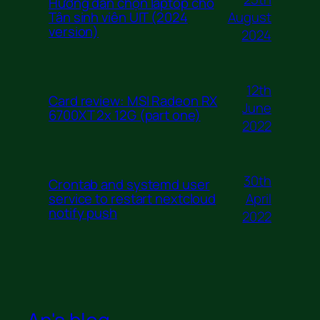
Hướng dẫn chọn laptop cho
August
Tân sinh viên UIT (2024
version)
2024
12th
Card review: MSI Radeon RX
June
6700XT 2x 12G (part one)
2022
30th
Crontab and systemd user
April
service to restart nextcloud
notify push
2022