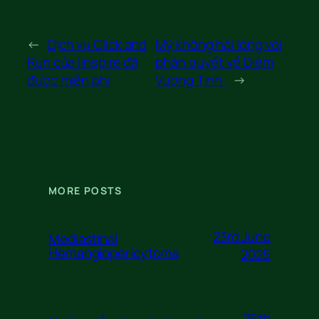
←
Dịch vụ Click and
Mỹ không hài lòng vói
Run của linspire đã
phán quyết về Diêm
được miễn phí
Vương Tinh.
→
MORE POSTS
23rd June
Mediastinal
Hemangiopericytoma
2025
25th