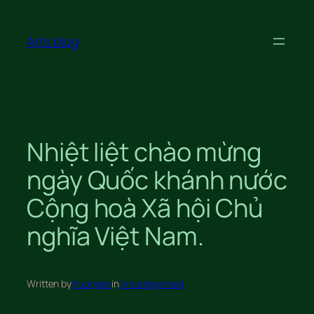
Skip
to
An's blog
content
Nhiệt liệt chào mừng
ngày Quốc khánh nước
Cộng hoà Xã hội Chủ
nghĩa Việt Nam.
Written by
truongan
in
Uncategorised