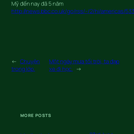
Mỹ đến nay đã 5 năm
http://news.bbc.co.uk/go/rss/-/2/hi/americas/53
←
Chuyện
Một ngày mưa tối trời, ta đạp
trong lớp.
xe đi học.
→
MORE POSTS