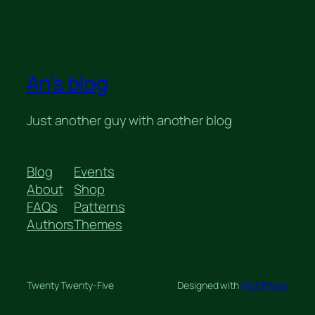
An's blog
Just another guy with another blog
Blog
Events
About
Shop
FAQs
Patterns
Authors
Themes
Twenty Twenty-Five
Designed with
WordPress