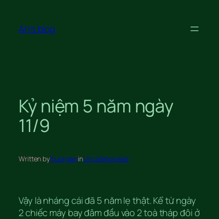
Skip
to
An's blog
content
Kỷ niệm 5 năm ngày
11/9
Written by
truongan
in
Uncategorised
Vậy là nháng cái đã 5 năm lẹ thật. Kể từ ngày
2 chiếc máy bay đâm đầu vào 2 toà tháp đôi ở