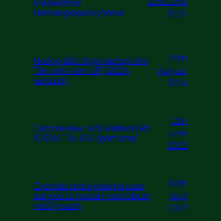
23rd June
Mediastinal
Hemangiopericytoma
2025
25th
Hướng dẫn chọn laptop cho
August
Tân sinh viên UIT (2024
version)
2024
12th
Card review: MSI Radeon RX
June
6700XT 2x 12G (part one)
2022
30th
Crontab and systemd user
April
service to restart nextcloud
notify push
2022