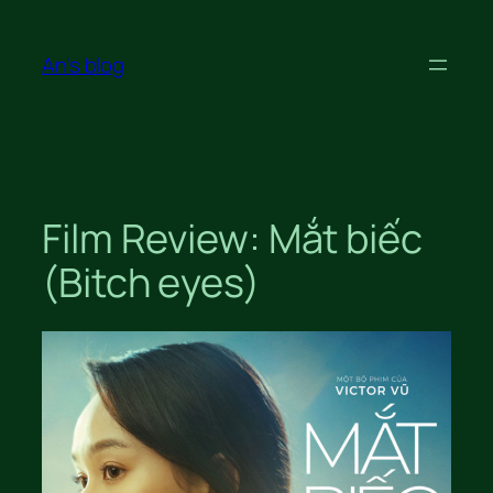
Skip
to
An's blog
content
Film Review: Mắt biếc
(Bitch eyes)