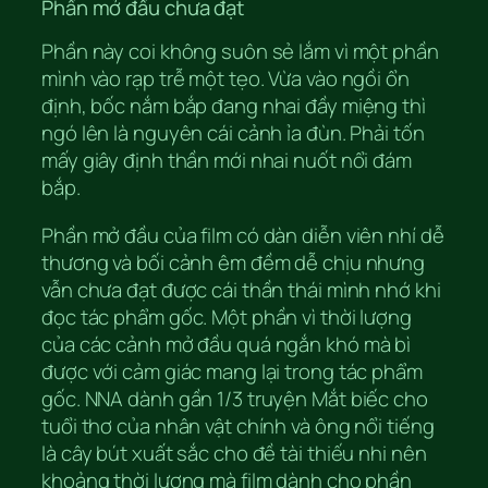
Phần mở đầu chưa đạt
Phần này coi không suôn sẻ lắm vì một phần
mình vào rạp trễ một tẹo. Vừa vào ngồi ổn
định, bốc nắm bắp đang nhai đầy miệng thì
ngó lên là nguyên cái cảnh ỉa đùn. Phải tốn
mấy giây định thần mới nhai nuốt nổi đám
bắp.
Phần mở đầu của film có dàn diễn viên nhí dễ
thương và bối cảnh êm đềm dễ chịu nhưng
vẫn chưa đạt được cái thần thái mình nhớ khi
đọc tác phẩm gốc. Một phần vì thời lượng
của các cảnh mở đầu quá ngắn khó mà bì
được với cảm giác mang lại trong tác phẩm
gốc. NNA dành gần 1/3 truyện Mắt biếc cho
tuổi thơ của nhân vật chính và ông nổi tiếng
là cây bút xuất sắc cho đề tài thiếu nhi nên
khoảng thời lượng mà film dành cho phần