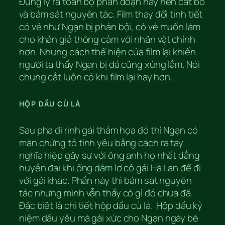
Đúng lý ra toàn bộ phân đoạn này nên cắt bỏ
và bám sát nguyên tác. Film thay đổi tình tiết
có vẻ như Ngạn bị phản bội, có vẻ muốn làm
cho khán giả thông cảm với nhân vật chính
hơn. Nhưng cách thể hiện của film lại khiến
người ta thấy Ngạn bị đá cũng xứng lắm. Nói
chung cắt luôn có khi film lại hay hơn.
HỘP DẦU CÙ LÀ
Sau pha đi rình gái thảm họa đó thì Ngạn có
màn chứng tỏ tình yêu bằng cách ra tay
nghĩa hiệp gây sự với ông anh họ nhất đẳng
huyền đai khi ổng dám lơ cô gái Hà Lan để đi
với gái khác. Phần này thì bám sát nguyên
tác nhưng mình vẫn thấy có gì đó chưa đã.
Đặc biệt là chi tiết hộp dầu cù là. Hộp dầu kỷ
niệm dấu yêu mà gái xức cho Ngạn ngày bé