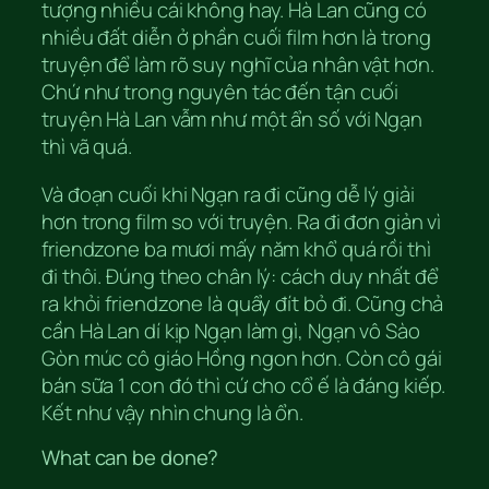
tượng nhiều cái không hay. Hà Lan cũng có
nhiều đất diễn ở phần cuối film hơn là trong
truyện để làm rõ suy nghĩ của nhân vật hơn.
Chứ như trong nguyên tác đến tận cuối
truyện Hà Lan vẫm như một ẩn số với Ngạn
thì vã quá.
Và đoạn cuối khi Ngạn ra đi cũng dễ lý giải
hơn trong film so với truyện. Ra đi đơn giản vì
friendzone ba mươi mấy năm khổ quá rồi thì
đi thôi. Đúng theo chân lý: cách duy nhất để
ra khỏi friendzone là quẩy đít bỏ đi. Cũng chả
cần Hà Lan dí kịp Ngạn làm gì, Ngạn vô Sào
Gòn múc cô giáo Hồng ngon hơn. Còn cô gái
bán sữa 1 con đó thì cứ cho cổ ế là đáng kiếp.
Kết như vậy nhìn chung là ổn.
What can be done?