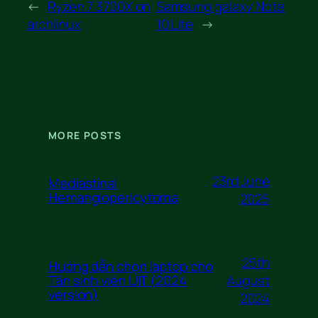
←
Ryzen 7 3700X on
Samsung galaxy Note
archlinux
10 Lite
→
MORE POSTS
23rd June
Mediastinal
Hemangiopericytoma
2025
25th
Hướng dẫn chọn laptop cho
August
Tân sinh viên UIT (2024
version)
2024