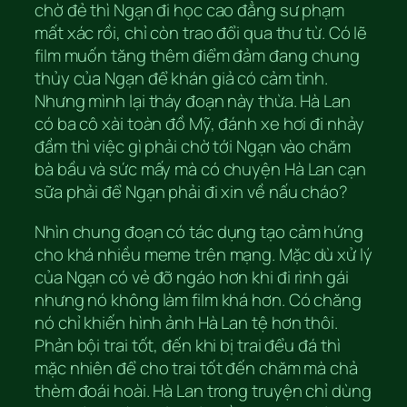
chờ đẻ thì Ngạn đi học cao đẳng sư phạm
mất xác rồi, chỉ còn trao đổi qua thư từ. Có lẽ
film muốn tăng thêm điểm đảm đang chung
thủy của Ngạn để khán giả có cảm tình.
Nhưng mình lại tháy đoạn này thừa. Hà Lan
có ba cô xài toàn đồ Mỹ, đánh xe hơi đi nhảy
đầm thì việc gì phải chờ tới Ngạn vào chăm
bà bầu và sức mấy mà có chuyện Hà Lan cạn
sữa phải để Ngạn phải đi xin về nấu cháo?
Nhìn chung đoạn có tác dụng tạo cảm hứng
cho khá nhiều meme trên mạng. Mặc dù xử lý
của Ngạn có vẻ đỡ ngáo hơn khi đi rình gái
nhưng nó không làm film khá hơn. Có chăng
nó chỉ khiến hình ảnh Hà Lan tệ hơn thôi.
Phản bội trai tốt, đến khi bị trai đểu đá thì
mặc nhiên để cho trai tốt đến chăm mà chả
thèm đoái hoài. Hà Lan trong truyện chỉ dùng