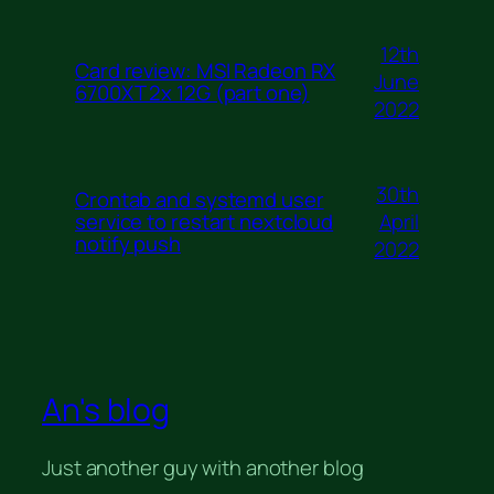
12th
Card review: MSI Radeon RX
June
6700XT 2x 12G (part one)
2022
30th
Crontab and systemd user
April
service to restart nextcloud
notify push
2022
An's blog
Just another guy with another blog