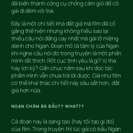
đã biến thành công cụ chống cảm gió để cô
gái đi đêm với trai.
Đây là một chi tiết khá đắt giá mà film đã cố
gắng thể hiện nhưng không hiểu sao lại
thiếu câu nói đắng cay nhất mà gái lỡ miệng
dành cho Ngạn. Đoạn mô tả tâm lý của Ngạn
khi nghe câu nói đó trong truyện là một phần
mình rất thích. Rốt cục tình yêu là gì? Vị tha
hay ích kỷ? Gần chục năm sau khi đọc tác
phẩm mình vẫn chưa trả lời được. Giá như film
có thể khai thác chi tiết này sâu sắt hơn, đắt
giá hơn nữa.
NGẠN CHĂM BÀ BẦU?? WHAT??
Cả đoạn này là sáng tạo (hay tối tạo gì đó)
của film. Trong truyện thì lúc gái có bầu Ngạn