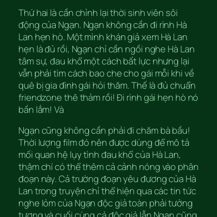
Thứ hai là cần chỉnh lại thời sinh viên sôi
động của Ngạn. Ngạn không cần đi rình Hà
Lan hẹn hò. Một mình khán giả xem Hà Lan
hẹn là đủ rồi, Ngạn chỉ cần ngồi nghe Hà Lan
tâm sự, đau khổ một cách bất lực nhưng lại
vẫn phải tìm cách bao che cho gái mỗi khi về
quê bị gia đình gái hỏi thăm. Thế là đủ chuẩn
friendzone thê thảm rồi! Đi rình gái hẹn hò nó
bần lắm! Và
Ngạn cũng không cần phải đi chăm bà bầu!
Thời lượng film đó nên được dùng để mô tả
mối quan hệ lụy tình đau khổ của Hà Lan,
thậm chí có thể thêm cả cảnh nóng vào phân
đoạn này. Cả trường đoạn yêu đương của Hà
Lan trong truyện chỉ thể hiện qua các tin tức
nghe lỏm của Ngạn độc giả toàn phải tưởng
tượng và cuối cùng cả độc giả lẫn Ngạn cũng