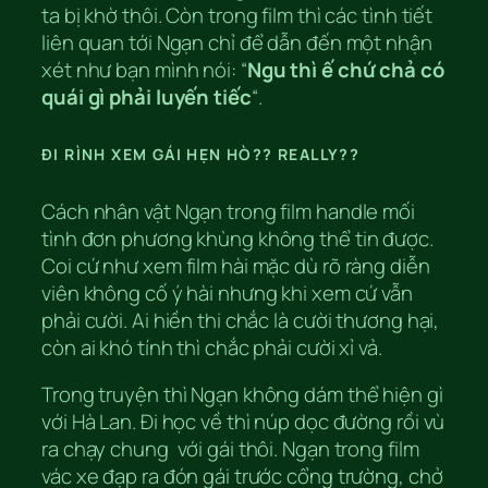
ta bị khờ thôi. Còn trong film thì các tình tiết
liên quan tới Ngạn chỉ để dẫn đến một nhận
xét như bạn mình nói: “
Ngu thì ế chứ chả có
quái gì phải luyến tiếc
“.
ĐI RÌNH XEM GÁI HẸN HÒ?? REALLY??
Cách nhân vật Ngạn trong film handle mối
tình đơn phương khùng không thể tin được.
Coi cứ như xem film hài mặc dù rõ ràng diễn
viên không cố ý hài nhưng khi xem cứ vẫn
phải cười. Ai hiền thi chắc là cười thương hại,
còn ai khó tính thì chắc phải cười xỉ vả.
Trong truyện thì Ngạn không dám thể hiện gì
với Hà Lan. Đi học về thì núp dọc đường rồi vù
ra chạy chung với gái thôi. Ngạn trong film
vác xe đạp ra đón gái trước cổng trường, chở