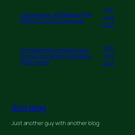
12th
Card review: MSI Radeon RX
June
6700XT 2x 12G (part one)
2022
30th
Crontab and systemd user
April
service to restart nextcloud
notify push
2022
An's blog
Just another guy with another blog