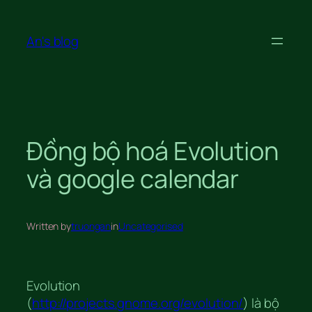
Skip
to
An's blog
content
Đồng bộ hoá Evolution
và google calendar
Written by
truongan
in
Uncategorised
Evolution
(
http://projects.gnome.org/evolution/
) là bộ