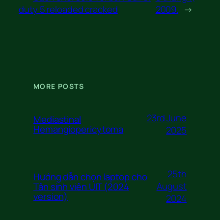
duty 5 reloaded cracked
2009.
→
MORE POSTS
23rd June
Mediastinal
Hemangiopericytoma
2025
25th
Hướng dẫn chọn laptop cho
August
Tân sinh viên UIT (2024
version)
2024