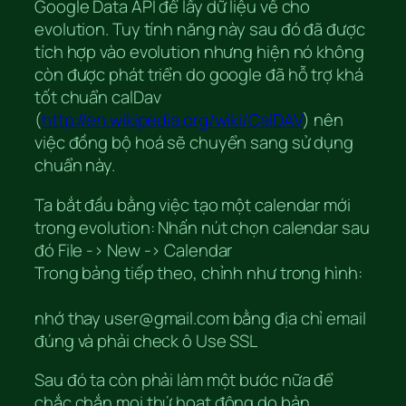
Google Data API để lấy dữ liệu về cho
evolution. Tuy tính năng này sau đó đã được
tích hợp vào evolution nhưng hiện nó không
còn được phát triển do google đã hỗ trợ khá
tốt chuẩn calDav
(
http://en.wikipedia.org/wiki/CalDAV
) nên
việc đồng bộ hoá sẽ chuyển sang sử dụng
chuẩn này.
Ta bắt đầu bằng việc tạo một calendar mới
trong evolution: Nhấn nút chọn calendar sau
đó File -> New -> Calendar
Trong bảng tiếp theo, chỉnh như trong hình:
nhớ thay user@gmail.com bằng địa chỉ email
đúng và phải check ô Use SSL
Sau đó ta còn phải làm một bước nữa để
chắc chắn mọi thứ hoạt động do bản