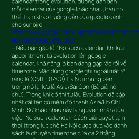
calendar trong evolution, đường dẫn đến
mỗi calendar của google khác nhau, bạn có
thể tham khảo hướng dẫn của google dành
cho sunbird
http://www.google.com/support/calendar/bin/an
answer=99358#sunbird
– Nếu bạn gặp lỗi "No such calendar" khi lưu
appointment từ evolution lên google
calendar, khả năng là bạn đang gặp rắc rối về
timezone. Mặc dùng google ghi ngoài mặt rõ
ràng là (GMT +07:00) Ha Noi nhưng bên
trong nó lại lưu là Asia/Sai Gon (Bà già nó
chứ). Trong khi đó thì tự lâu Evolution đã cập
nhật cái tên cũ mèm đó thành Asia/Ho Chi
Minh. Sự khác nhau này là nguyên nhân của
việc "No such calendar". Cách giải quyết tạm
thời (trong lúc chờ Hà Nội được đưa vào danh
sách là chuyển timezone của cả 2 thằng