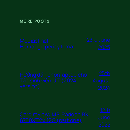
MORE POSTS
23rd June
Mediastinal
Hemangiopericytoma
2025
25th
Hướng dẫn chọn laptop cho
August
Tân sinh viên UIT (2024
version)
2024
12th
Card review: MSI Radeon RX
June
6700XT 2x 12G (part one)
2022