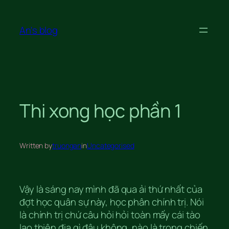
Skip
to
An's blog
content
Thi xong học phần 1
Written by
truongan
in
Uncategorised
Vậy là sáng nay mình đã qua ải thứ nhất của
đợt học quân sự này, học phân chính trị. Nói
là chính trị chứ câu hỏi hỏi toàn mấy cái tào
lao thiên địa gì đâu không, nào là trong chiến