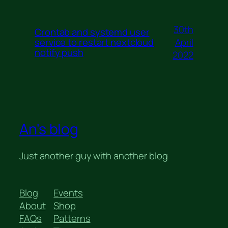
30th
Crontab and systemd user
April
service to restart nextcloud
notify push
2022
An's blog
Just another guy with another blog
Blog
Events
About
Shop
FAQs
Patterns