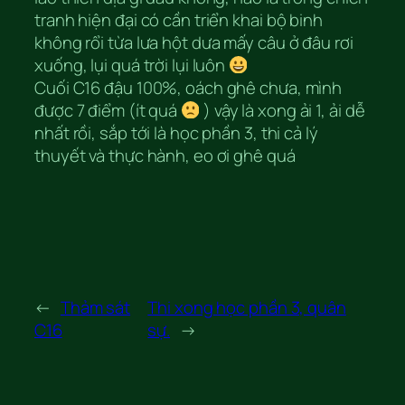
tranh hiện đại có cần triển khai bộ binh
không rổi từa lưa hột dưa mấy câu ở đâu rơi
xuống, lụi quá trời lụi luôn
Cuối C16 đậu 100%, oách ghê chưa, mình
được 7 điểm (ít quá
) vậy là xong ải 1, ải dễ
nhất rồi, sắp tới là học phần 3, thi cả lý
thuyết và thực hành, eo ơi ghê quá
←
Thảm sát
Thi xong học phần 3, quân
C16
sự.
→