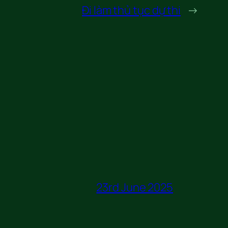
Đi làm thủ tục dự thi
→
23rd June 2025