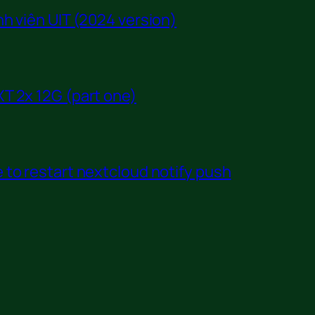
h viên UIT (2024 version)
T 2x 12G (part one)
to restart nextcloud notify push