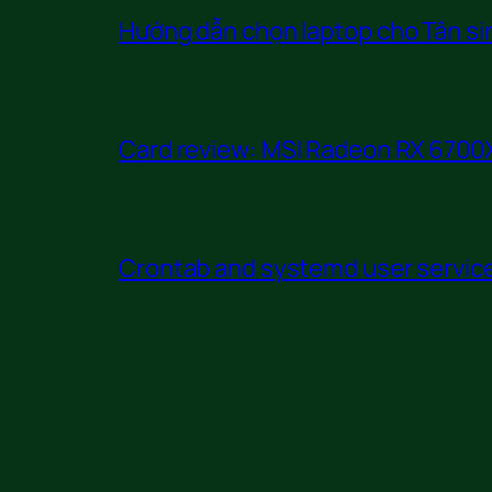
Hướng dẫn chọn laptop cho Tân sin
Card review: MSI Radeon RX 6700X
Crontab and systemd user service 