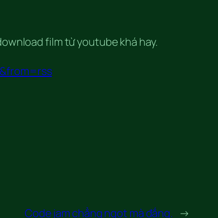
ownload film từ youtube khá hay.
51&from=rss
Code jam chẳng ngọt mà đắng.
→