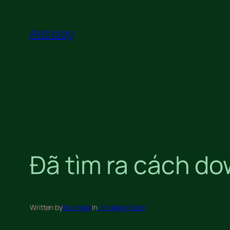
Skip
to
An's blog
content
Đã tìm ra cách do
Written by
truongan
in
Uncategorised