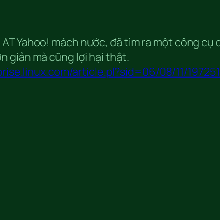
AT Yahoo! mách nước, đã tìm ra một công cụ d
 giản mà cũng lợi hại thật.
prise.linux.com/article.pl?sid=06/08/11/1972