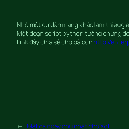
Nhờ một cư dân mạng khác lam.thieugia 
Một đoạn script python tưởng chừng đơn
Link đây chia sẻ cho bà con
http://enter
←
Mất cả ngày chủ nhật cho Xgl.