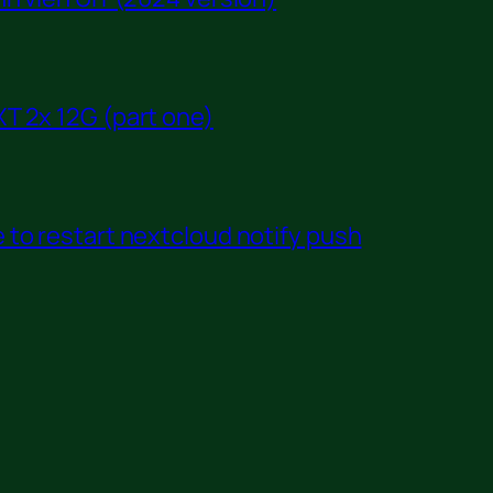
T 2x 12G (part one)
to restart nextcloud notify push