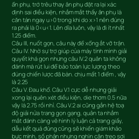
ẩn phụ, trớ trêu thay ân phụ đặt ra lại xác
định sai điều kiện, nhắm mắt thấy ân phụ là
căn tán ngay u>0 trong khi do x>1 nên đúng
ra phải là 0<u<1. Lên dĩa luôn, vậy là đi ít nhất
1.25 điểm.
Câu III, nuốt gọn, câu này để xổng ắt vỡ trận.
Câu IV. Nhờ sự trợ giúp của máy tính mình giải
quyết khá gọn nhưng câu IV.2 quân ta không
đánh mà rút lui để bảo toàn lực lượng theo
đúng chiến lược đã bàn. chịu mất 1 điểm , vậy
là 2.25
Câu V. Đau khổ. Câu V.1 cực dễ nhưng giải
xong lại quên xét điều kiện, die thơm 0.5 nữa
vậy là 2.75 rồi nhỉ. Câu V.2 ai cũng gắn hệ toạ
độ giải nửa trang gọn gạng, quân ta nhắm
mắt đánh càng vẽ hình lý luận cả trang giấy,
dẫu kết quả đúng cũng sẽ khiến giám khảo
bực mình, số phận nhưng nghìn cân treo sợi