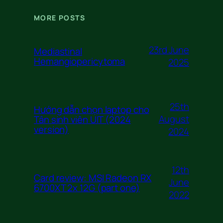
MORE POSTS
23rd June
Mediastinal
Hemangiopericytoma
2025
25th
Hướng dẫn chọn laptop cho
August
Tân sinh viên UIT (2024
version)
2024
12th
Card review: MSI Radeon RX
June
6700XT 2x 12G (part one)
2022