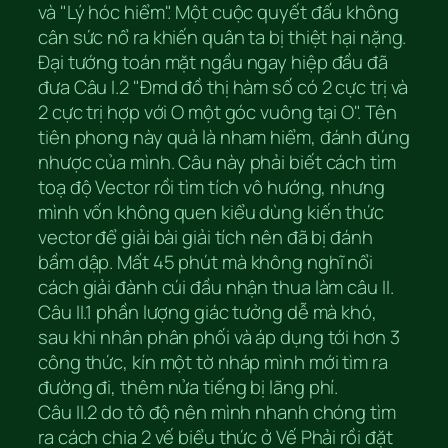
và "Lý hóc hiểm". Một cuộc quyết đấu không
cân sức nổ ra khiến quân ta bị thiệt hại nặng.
Đại tướng toán mặt ngầu ngay hiệp đầu đã
đưa Câu I.2 "Đmd đồ thị hàm số có 2 cực trị và
2 cực trị hợp với O một góc vuông tại O". Tên
tiên phong này quả là nham hiểm, đánh đúng
nhược của mình. Câu này phải biết cách tìm
toạ độ Vector rồi tìm tích vô hướng, nhưng
mình vốn không quen kiểu dùng kiến thức
vector để giải bài giải tích nên đã bị đánh
bầm dập. Mất 45 phút mà không nghĩ nổi
cách giải đành cúi đầu nhận thua làm câu II.
Câu II.1 phần lượng giác tưởng dễ mà khó,
sau khi nhân phân phối và áp dụng tới hơn 3
công thức, kín một tờ nháp mình mới tìm ra
đường đi, thêm nửa tiếng bị lãng phí.
Câu II.2 do tô độ nên mình nhanh chóng tìm
ra cách chia 2 vế biểu thức ở Vế Phải rồi đặt