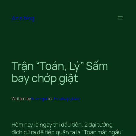
Skip
to
An's blog
content
Trận “Toán, Lý” Sấm
bay chớp giật
Written by
truongan
in
Uncategorised
Hôm nay là ngày thi đầu tiên, 2 đại tướng
địch cử ra để tiếp quân ta là "Toán mặt ngầu"