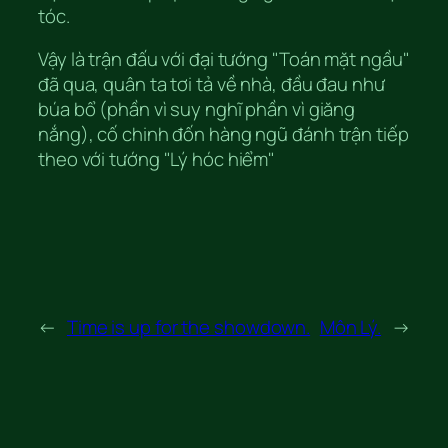
tóc.
Vậy là trận đấu với đại tướng "Toán mặt ngầu"
đã qua, quân ta tơi tả về nhà, đầu đau như
búa bổ (phần vì suy nghĩ phần vì giăng
nắng), cố chinh đốn hàng ngũ đánh trận tiếp
theo với tướng "Lý hóc hiểm"
←
Time is up for the showdown.
Môn Lý.
→