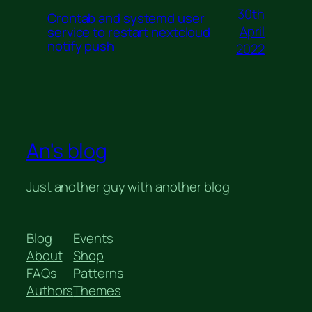
30th
Crontab and systemd user
April
service to restart nextcloud
notify push
2022
An's blog
Just another guy with another blog
Blog
Events
About
Shop
FAQs
Patterns
Authors
Themes