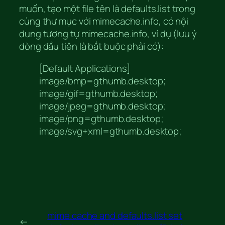
muốn, tạo một file tên là defaults.list trong
cùng thư mục với mimecache.info, có nội
dung tương tự mimecache.info, ví dụ (lưu ý
dòng đầu tiên là bắt buộc phải có):
[Default Applications]
image/bmp=gthumb.desktop;
image/gif=gthumb.desktop;
image/jpeg=gthumb.desktop;
image/png=gthumb.desktop;
image/svg+xml=gthumb.desktop;
mime.cache and defaults.list set
←