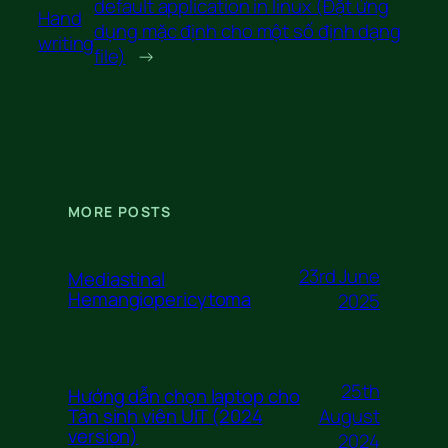
default application in linux (Đặt ứng
Hand
dụng mặc định cho một số định dạng
writing
file)
→
MORE POSTS
23rd June
Mediastinal
Hemangiopericytoma
2025
25th
Hướng dẫn chọn laptop cho
August
Tân sinh viên UIT (2024
version)
2024