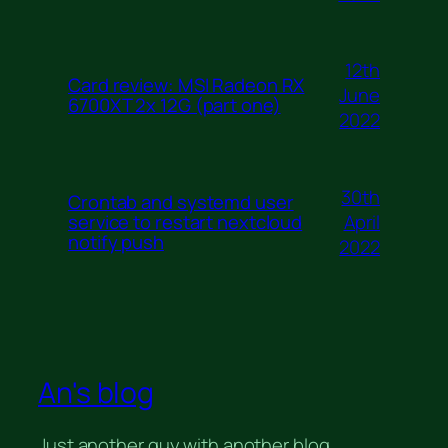
12th
Card review: MSI Radeon RX
June
6700XT 2x 12G (part one)
2022
30th
Crontab and systemd user
April
service to restart nextcloud
notify push
2022
An's blog
Just another guy with another blog