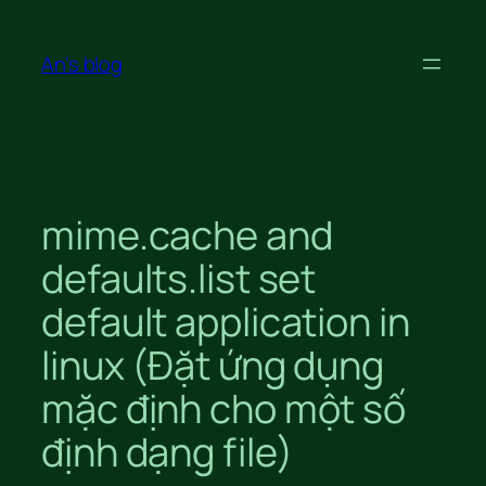
Skip
to
An's blog
content
mime.cache and
defaults.list set
default application in
linux (Đặt ứng dụng
mặc định cho một số
định dạng file)