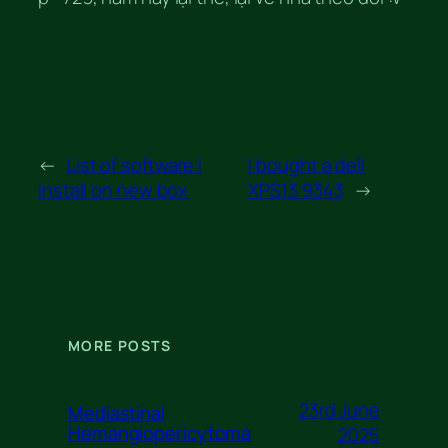
←
List of software I
I bought a dell
install on new box
XPS13 9343
→
MORE POSTS
23rd June
Mediastinal
Hemangiopericytoma
2025