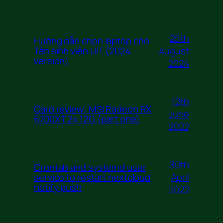
25th
Hướng dẫn chọn laptop cho
August
Tân sinh viên UIT (2024
version)
2024
12th
Card review: MSI Radeon RX
June
6700XT 2x 12G (part one)
2022
30th
Crontab and systemd user
April
service to restart nextcloud
notify push
2022