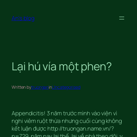
Skip
to
An's blog
content
Lại hú vía một phen?
Written by
truongan
in
Uncategorised
Appendicitis! 3 năm trước mình vào viện vì
nghi viêm ruột thừa nhưng cuối cùng không
kết luận được http://truongan.name.vn/?
p=729, năm nay lại thế, lại về nhà theo dõi :v