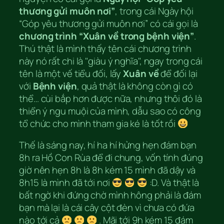
thương gửi muôn nơi”
, trong cái Ngày hội
“Góp yêu thương gửi muôn nơi” có cái gọi là
chương trình “Xuân về trong bệnh viện”
.
Thú thật là mình thấy tên cái chương trình
này nó rất chi là "giàu ý nghĩa", ngay trong cái
tên là một vế tiểu đối, lấy
Xuân về
để đối lại
với
Bệnh viện
, quả thật là không còn gì có
thể… cùi bắp hơn được nữa, nhưng thôi đó là
thiển ý ngu muội của mình, dẫu sao có công
tổ chức cho mình tham gia ké là tốt rồi
Thế là sáng nay, hí ha hí hửng hẹn đám bạn
8h ra Hồ Con Rùa để đi chung, vốn tính đúng
giờ nên hẹn 8h là 8h kém 15 mình đã dậy và
8h15 là mình đã tới nơi
:D. Và thật là
bất ngờ khi đứng chờ mình hông phải là đám
bạn mà lại là cái cây cột đèn vì chưa có đứa
nào tới cả
. Mãi tới 9h kém 15 đám