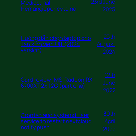
23rd June
Mediastinal
Hemangiopericytoma
2025
25th
Hướng dẫn chọn laptop cho
August
Tân sinh viên UIT (2024
version)
2024
12th
Card review: MSI Radeon RX
June
6700XT 2x 12G (part one)
2022
30th
Crontab and systemd user
April
service to restart nextcloud
notify push
2022