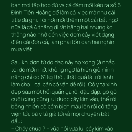
bạn mới tập hợp đủ và cả đám mới kéo ra số 5
Đinh Tiên Hoàng để làm cái viẹc mà như cái
title đã ghi. Tới nơi mới thêm một cái bất ngờ
nữa là cả 4 thằng đi rất hăng hái nhưng ko
thằng nào nhớ đến việc đem cây viết đặng
điền cái đơn cả, làm phải tốn oan hai nghìn
mua viết.
Sau khi đơn từ đo đạc này nọ xong (à nhắc
tới đo mới nhớ, không ngờ là hiện giờ mình
nặng chỉ có 61 kg thôi, thật quả là trời lạnh
làm cho… cái cân có vấn đề rồi). Cô y tá xinh
đẹp sau một hồi quấn ga rô, đập đập, gõ gõ
cuối cùng cũng lụi được cây kim vào, thế rồi
bỗng nhiên cô cầm bịch máu lên rồi cô tăng
viện tới, bà y tá già tới và mọi chuyện bắt
đầu:
– Chảy chưa ? – vừa hỏi vừa lui cây kim vào