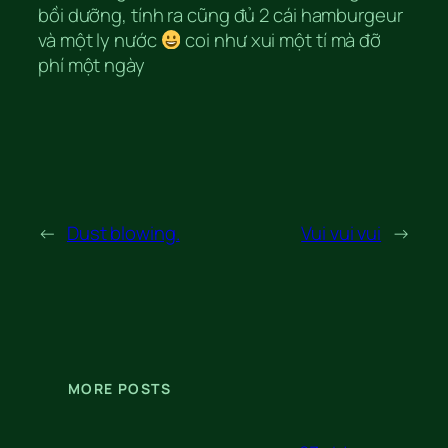
bồi dưỡng, tính ra cũng đủ 2 cái hamburgeur
và một ly nước
coi như xui một tí mà đỡ
phí một ngày
←
Dust blowing.
Vui vui vui
→
MORE POSTS