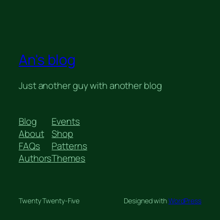
An's blog
Just another guy with another blog
Blog
Events
About
Shop
FAQs
Patterns
Authors
Themes
Twenty Twenty-Five
Designed with
WordPress