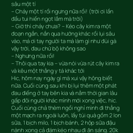
sâu một tí
– Chảy một tí rồi ngưng nữa rồi! (trời ơi lần
đầu tui hiến ngọt lắm mà trời)
– Giờ thì chảy chưa? – Kéo cây kim ra một
đoạn ngắn, nắn qua hướng khác rồi lụi sâu
vào, má ơi tay người ta mà làm gì như đùi gà
vậy trời, đau chứ bộ không sao
– Nghưng nữa rồi!
– Thôi qua tay kia – vừa nói vừa rút cây kim ra
và kêu một thằng y tá khác tới
Hic, hôm nay ngày gì mà xui vậy hông biết
nữa. Cuối cùng sau khi bị lụi thêm một phát
đau điếng ở tay bên kia và nằm thời gian lâu
gấp đôi người khác mình mới xong việc, hic.
Cuối cùng chả thèm ngồi nghỉ mình đi thẳng
một mạch ra ngoài luôn, lấy túi quà gồm 2 lon
sữa, 1 bịch milo, 1 bịch bánh, 2 hộp sữa đậu
nành xong cả đám kéo nhau đi ăn sáng. 20k