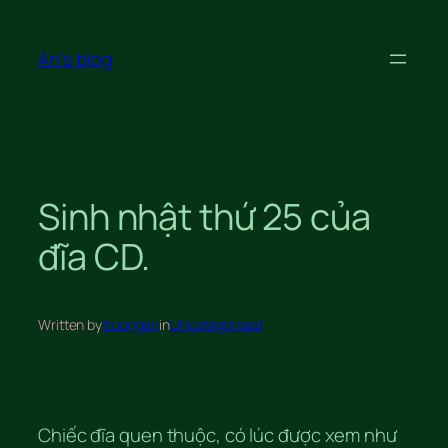
Skip
to
An's blog
content
Sinh nhật thứ 25 của
đĩa CD.
Written by
truongan
in
Uncategorised
Chiếc đĩa quen thuộc, có lúc được xem như