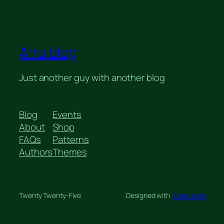
An's blog
Just another guy with another blog
Blog
Events
About
Shop
FAQs
Patterns
Authors
Themes
Twenty Twenty-Five
Designed with
WordPress