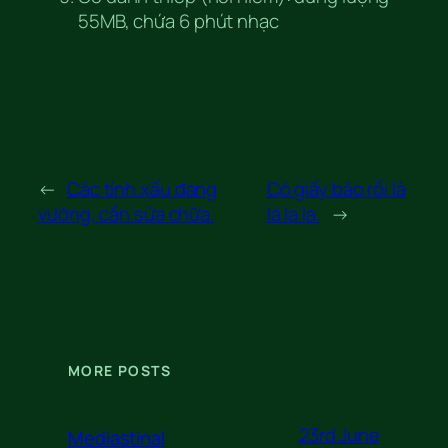
55MB, chứa 6 phút nhạc
←
Các tính xấu đang
Có giấy báo rồi là
vướng, cần sửa chữa.
lá la la.
→
MORE POSTS
23rd June
Mediastinal