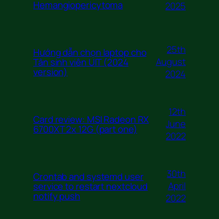
Hemangiopericytoma
2025
25th
Hướng dẫn chọn laptop cho
August
Tân sinh viên UIT (2024
version)
2024
12th
Card review: MSI Radeon RX
June
6700XT 2x 12G (part one)
2022
30th
Crontab and systemd user
April
service to restart nextcloud
notify push
2022