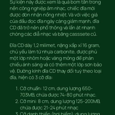
Sự kiện này được xem là quả bom tấn trong
nền công nghiệp âm nhạc, chiếc đĩa mới
được đón nhận nồng nhiệt. Và với việc giá
của đầu đọc đĩa ngày càng giảm mạnh, đĩa
CD đã trở nên phổ thông và lấn át nhanh
chóng các điẫ nhạc và băng casssete cũ.
Đĩa CD dày 1,2 milimet, nặng xấp xỉ 16 gram,
chủ yếu làm từ nhựa carbonite, được phủ
một lớp nhôm hoặc vàng mỏng để phản
chiếu ánh sáng và có thêm một lớp sơn bảo
vệ. Đường kính đĩa CD thay đổi tuỳ theo loại
đĩa, hiện có 3 cỡ đĩa:
Cỡ chuẩn: 12 cm, dung lượng 650-
703MB, chứa được 74-80 phút nhạc.
Cỡ mini: 8 cm, dung lượng 125-200MB,
chứa được 21-24 phút nhạc
Cỡ danh thiếp (hơi hiếm): dung lượng