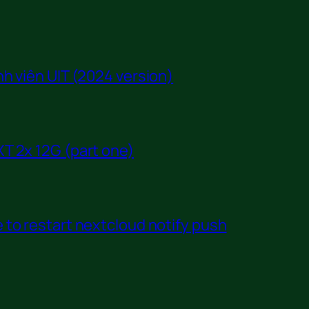
h viên UIT (2024 version)
T 2x 12G (part one)
to restart nextcloud notify push