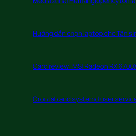
Mediastinal Hemangiopericytoma
Hướng dẫn chọn laptop cho Tân sin
Card review: MSI Radeon RX 6700X
Crontab and systemd user service 