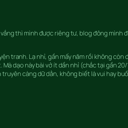
g vắng thì mình được riêng tư, blog đông mình
ện tranh. Lạ nhỉ, gần mấy năm rồi không còn 
. Mà dạo này bài vở ít dần nhỉ (chắc tại gần 20/1
n truyên càng dữ dằn, không biết là vui hay bu